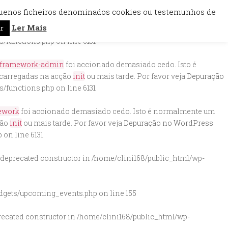
quenos ficheiros denominados cookies ou testemunhos de
-framework-admin
foi accionado demasiado cedo. Isto é
Ler Mais
r
 carregadas na acção
init
ou mais tarde. Por favor veja
Depuração
s/functions.php
on line
6131
-framework-admin
foi accionado demasiado cedo. Isto é
 carregadas na acção
init
ou mais tarde. Por favor veja
Depuração
s/functions.php
on line
6131
ework
foi accionado demasiado cedo. Isto é normalmente um
ção
init
ou mais tarde. Por favor veja
Depuração no WordPress
p
on line
6131
 deprecated constructor in
/home/clini168/public_html/wp-
dgets/upcoming_events.php
on line
155
precated constructor in
/home/clini168/public_html/wp-