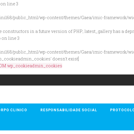
on line
3
ini168/public_html/wp-content/themes/Gaea/imic-framework/wi
e constructors in a future version of PHP; latest_gallery has a de
p
on line
3
ini168/public_html/wp-content/themes/Gaea/imic-framework/widg
wp_cookieadmin_cookies' doesn't exist]
 FROM wp_cookieadmin_cookies
RPO CLINICO
RESPONSABILIDADE SOCIAL
PROTOCOL