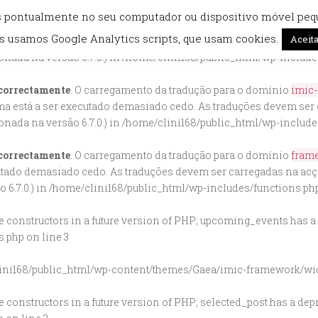
mos pontualmente no seu computador ou dispositivo móvel pe
correctamente
. O carregamento da tradução para o domínio
imic
s usamos Google Analytics scripts, que usam cookies.
Aceita
a está a ser executado demasiado cedo. As traduções devem ser
nada na versão 6.7.0.) in
/home/clini168/public_html/wp-include
correctamente
. O carregamento da tradução para o domínio
imic
a está a ser executado demasiado cedo. As traduções devem ser
nada na versão 6.7.0.) in
/home/clini168/public_html/wp-include
correctamente
. O carregamento da tradução para o domínio
fram
cutado demasiado cedo. As traduções devem ser carregadas na ac
6.7.0.) in
/home/clini168/public_html/wp-includes/functions.ph
be constructors in a future version of PHP; upcoming_events has a
s.php
on line
3
ini168/public_html/wp-content/themes/Gaea/imic-framework/wi
e constructors in a future version of PHP; selected_post has a de