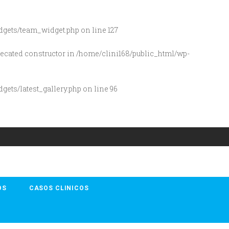
dgets/team_widget.php
on line
127
precated constructor in
/home/clini168/public_html/wp-
ets/latest_gallery.php
on line
96
OS
CASOS CLINICOS