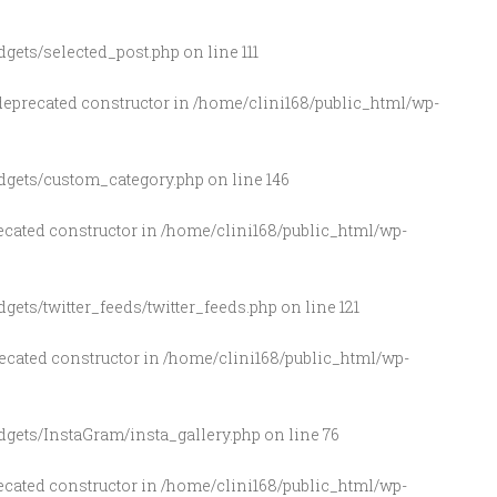
gets/selected_post.php
on line
111
 deprecated constructor in
/home/clini168/public_html/wp-
dgets/custom_category.php
on line
146
recated constructor in
/home/clini168/public_html/wp-
ets/twitter_feeds/twitter_feeds.php
on line
121
recated constructor in
/home/clini168/public_html/wp-
gets/InstaGram/insta_gallery.php
on line
76
recated constructor in
/home/clini168/public_html/wp-