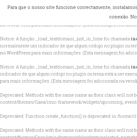
Para que o nosso síte funcione correctamente, instala
Notice
: A função _load_textdomain_just_in_time foi chamada
in
conexão. No
normalmente um indicador de que algum código no plugin ou tem
no WordPress
para mais informações. (Esta mensagem foi adicio
Notice
: A função _load_textdomain_just_in_time foi chamada
in
normalmente um indicador de que algum código no plugin ou tem
no WordPress
para mais informações. (Esta mensagem foi adicio
Notice
: A função _load_textdomain_just_in_time foi chamada
in
indicador de que algum código no plugin ou tema está a ser exe
para mais informações. (Esta mensagem foi adicionada na versão 
Deprecated
: Methods with the same name as their class will not 
content/themes/Gaea/imic-framework/widgets/upcoming_event
Deprecated
: Function create_function() is deprecated in
/home/cl
Deprecated
: Methods with the same name as their class will not b