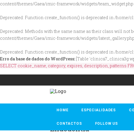
content/themes/Gaea/imic-framework/widgets/team_widget.php
Deprecated
: Function create_function() is deprecated in
/home/cl
Deprecated
: Methods with the same name as their class will not b
content/themes/Gaea/imic-framework/widgets/latest_gallery.ph
Deprecated
: Function create_function() is deprecated in
/home/cl
Erro da base de dados do WordPress:
[Table 'clinica7_clinica3g.
SELECT cookie_name, category, expires, description, patterns
[rev_slider alias="main_galeria"]
HOME
ESPECIALIDADES
CO
CONTACTOS
FOLLOW US
Endodontia